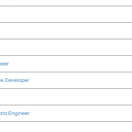
neer
ce Developer
ata Engineer