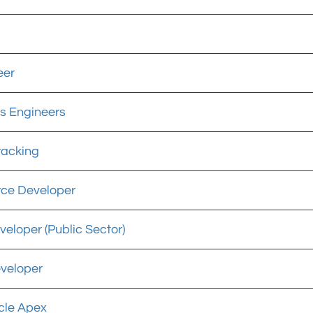
eer
cs Engineers
racking
rce Developer
eloper (Public Sector)
eveloper
cle Apex