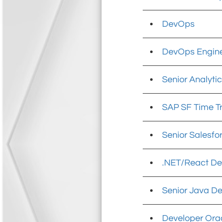
DevOps
DevOps Engin
Senior Analyti
SAP SF Time T
Senior Salesfo
.NET/React Dev
Senior Java D
Developer Ora