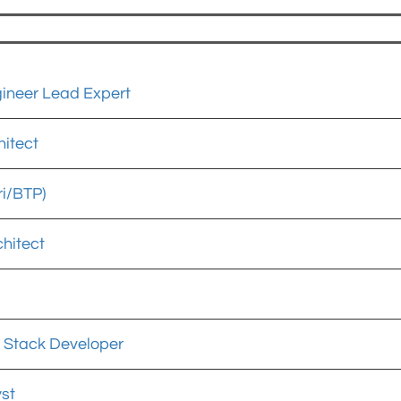
gineer Lead Expert
hitect
i/BTP)
chitect
ll Stack Developer
st