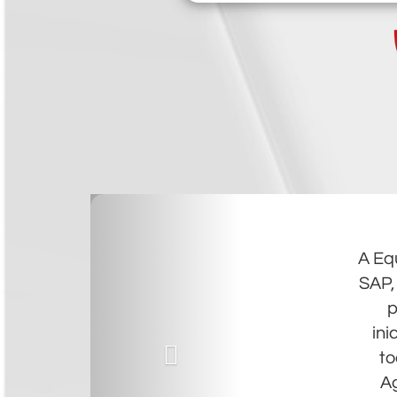
A Eq
SAP,
p
ini
to
Ag