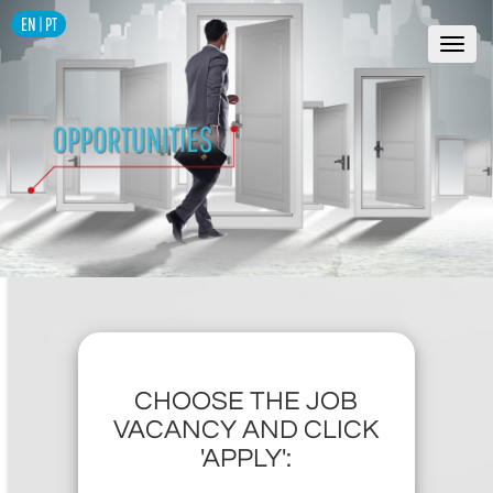
EN
|
PT
alte
nav
CHOOSE THE JOB
VACANCY AND CLICK
'APPLY':